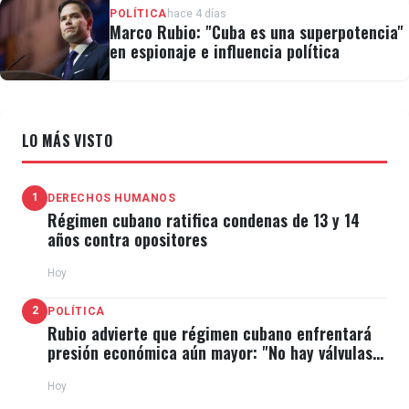
POLÍTICA
hace 4 días
Marco Rubio: "Cuba es una superpotencia"
en espionaje e influencia política
LO MÁS VISTO
1
DERECHOS HUMANOS
Régimen cubano ratifica condenas de 13 y 14
años contra opositores
Hoy
2
POLÍTICA
Rubio advierte que régimen cubano enfrentará
presión económica aún mayor: "No hay válvulas
de escape"
Hoy