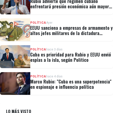
Rubio advierte que régimen cubano
enfrentará presión económica aún mayor:
"No hay válvulas de escape"
POLÍTICA
Ayer
EEUU sanciona a empresas de armamento y
altos jefes militares de la dictadura
cubana
POLÍTICA
hace 3 días
Cuba es prioridad para Rubio y EEUU envió
espías a la isla, según Politico
POLÍTICA
hace 4 días
Marco Rubio: "Cuba es una superpotencia"
en espionaje e influencia política
LO MÁS VISTO