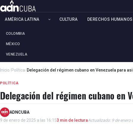
AMÉRICA LATINA
CULTURA
DERECHOS HUMANOS
COLOMBIA
MÉXICO
VENEZUELA
Inicio
/
Política
/
Delegación del régimen cubano en Venezuela para asi
POLÍTICA
Delegación del régimen cubano en V
ADNCUBA
9 de enero de 2025 a las 16:15
3 min de lectura
Actualizado: 9 de enero 