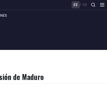
ES
/
EN
ONES
esión de Maduro