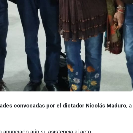
dades convocadas por el dictador Nicolás Maduro
, a
a anunciado aún su asistencia al acto.