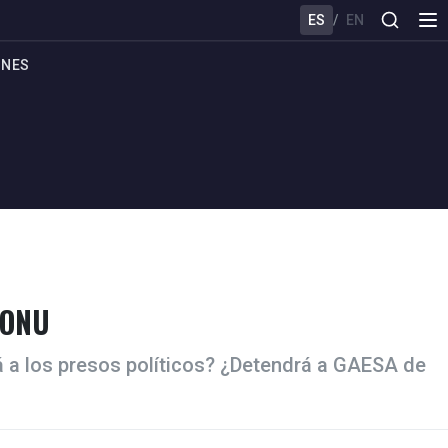
ES
/
EN
ONES
 ONU
á a los presos políticos? ¿Detendrá a GAESA de