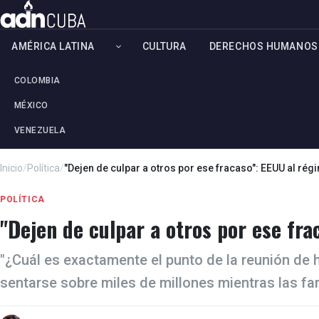
AMÉRICA LATINA
CULTURA
DERECHOS HUMANOS
COLOMBIA
MÉXICO
VENEZUELA
Inicio
/
Política
/
"Dejen de culpar a otros por ese fracaso": EEUU al ré
POLÍTICA
"Dejen de culpar a otros por ese fr
"¿Cuál es exactamente el punto de la reunión de
sentarse sobre miles de millones mientras las f