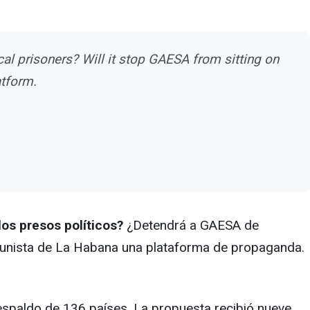
cal prisoners? Will it stop GAESA from sitting on
atform.
los presos políticos?
¿Detendrá a GAESA de
omunista de La Habana una plataforma de propaganda.
respaldo de 136 países. La propuesta recibió nueve