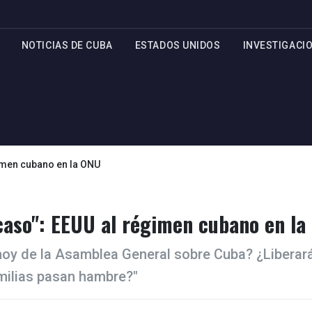
NOTICIAS DE CUBA
ESTADOS UNIDOS
INVESTIGACI
gimen cubano en la ONU
acaso": EEUU al régimen cubano en la
 hoy de la Asamblea General sobre Cuba? ¿Liberar
amilias pasan hambre?"