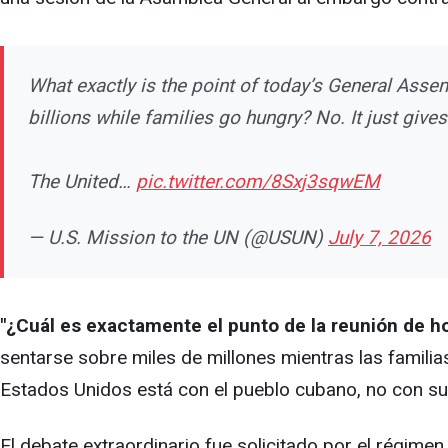
What exactly is the point of today’s General Assem
billions while families go hungry? No. It just g
The United…
pic.twitter.com/8Sxj3sqwEM
— U.S. Mission to the UN (@USUN)
July 7, 2026
"¿Cuál es exactamente el punto de la reunión de h
sentarse sobre miles de millones mientras las famil
Estados Unidos está con el pueblo cubano, no con su
El debate extraordinario fue solicitado por el régim