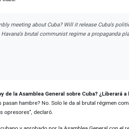
bly meeting about Cuba? Will it release Cuba’s politi
ives Havana’s brutal communist regime a propaganda pl
oy de la Asamblea General sobre Cuba? ¿Liberará a 
ias pasan hambre? No. Solo le da al brutal régimen c
s opresores", declaró.
en cubano y aprobado por la Asamblea General con el 