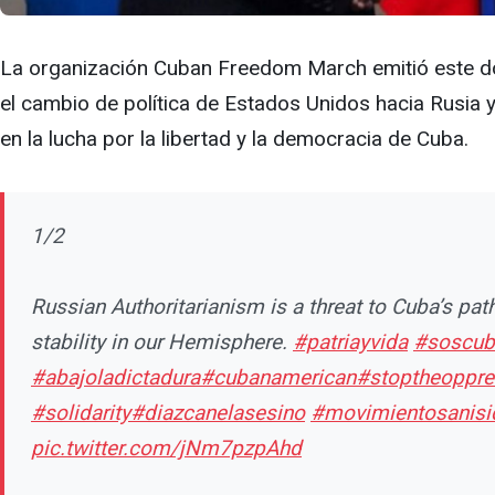
La organización Cuban Freedom March emitió este d
el cambio de política de Estados Unidos hacia Rusia 
en ​​la lucha por la libertad y la democracia de Cuba.
1/2
Russian Authoritarianism is a threat to Cuba’s pa
stability in our Hemisphere.
#patriayvida
#soscub
#abajoladictadura
#cubanamerican
#stoptheoppre
#solidarity
#diazcanelasesino
#movimientosanisi
pic.twitter.com/jNm7pzpAhd