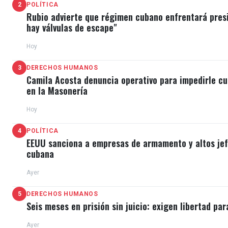
2
POLÍTICA
Rubio advierte que régimen cubano enfrentará pres
hay válvulas de escape"
Hoy
3
DERECHOS HUMANOS
Camila Acosta denuncia operativo para impedirle cu
en la Masonería
Hoy
4
POLÍTICA
EEUU sanciona a empresas de armamento y altos jefe
cubana
Ayer
5
DERECHOS HUMANOS
Seis meses en prisión sin juicio: exigen libertad par
Ayer