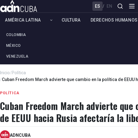
ES
/
EN
AMÉRICA LATINA
CULTURA
DERECHOS HUMANOS
COLOMBIA
MÉXICO
VENEZUELA
Inicio
/
Política
/
Cuban Freedom March advierte que cambio en la política de EEUU ha
POLÍTICA
Cuban Freedom March advierte que c
de EEUU hacia Rusia afectaría la li
ADNCUBA