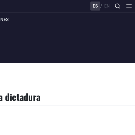
ES
/
EN
ONES
a dictadura