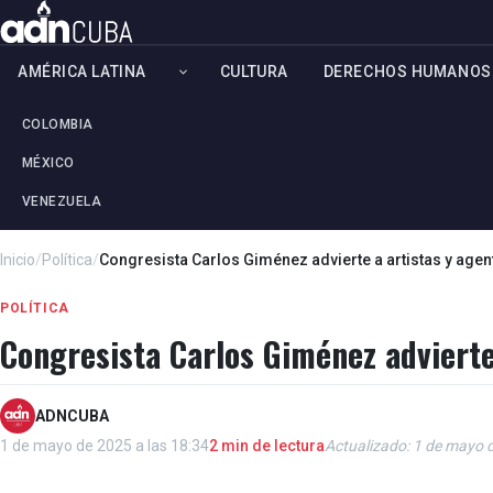
AMÉRICA LATINA
CULTURA
DERECHOS HUMANOS
COLOMBIA
MÉXICO
VENEZUELA
Inicio
/
Política
/
Congresista Carlos Giménez advierte a artistas y agen
POLÍTICA
Congresista Carlos Giménez advierte 
ADNCUBA
1 de mayo de 2025 a las 18:34
2 min de lectura
Actualizado: 1 de mayo d