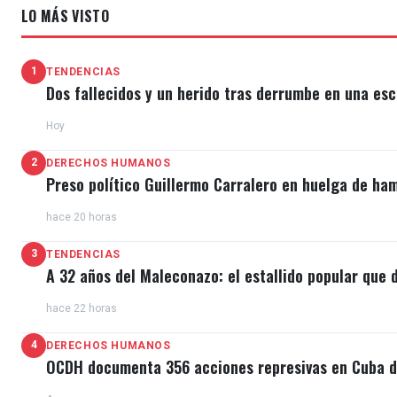
LO MÁS VISTO
1
TENDENCIAS
Dos fallecidos y un herido tras derrumbe en una esc
Hoy
2
DERECHOS HUMANOS
Preso político Guillermo Carralero en huelga de ha
hace 20 horas
3
TENDENCIAS
A 32 años del Maleconazo: el estallido popular que d
hace 22 horas
4
DERECHOS HUMANOS
OCDH documenta 356 acciones represivas en Cuba du