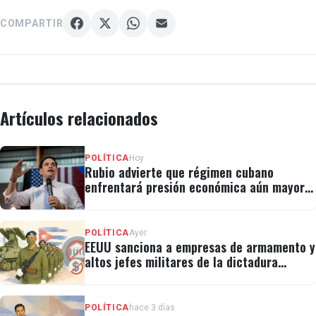
COMPARTIR
Artículos relacionados
POLÍTICA
Hoy
Rubio advierte que régimen cubano
enfrentará presión económica aún mayor:
"No hay válvulas de escape"
POLÍTICA
Ayer
EEUU sanciona a empresas de armamento y
altos jefes militares de la dictadura
cubana
POLÍTICA
hace 3 días