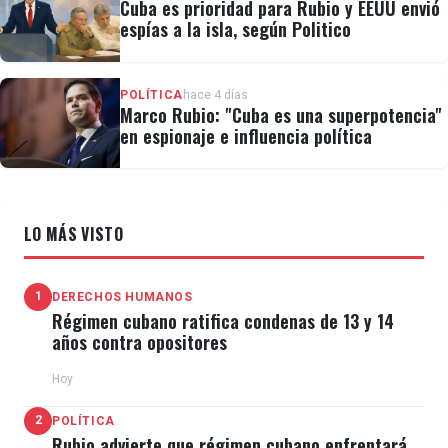
Cuba es prioridad para Rubio y EEUU envió
espías a la isla, según Politico
POLÍTICA
hace 4 días
Marco Rubio: "Cuba es una superpotencia"
en espionaje e influencia política
LO MÁS VISTO
1
DERECHOS HUMANOS
Régimen cubano ratifica condenas de 13 y 14
años contra opositores
Hoy
2
POLÍTICA
Rubio advierte que régimen cubano enfrentará