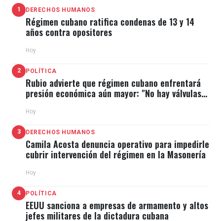
1
DERECHOS HUMANOS
Régimen cubano ratifica condenas de 13 y 14
años contra opositores
Hoy
2
POLÍTICA
Rubio advierte que régimen cubano enfrentará
presión económica aún mayor: "No hay válvulas
de escape"
Hoy
3
DERECHOS HUMANOS
Camila Acosta denuncia operativo para impedirle
cubrir intervención del régimen en la Masonería
Hoy
4
POLÍTICA
EEUU sanciona a empresas de armamento y altos
jefes militares de la dictadura cubana