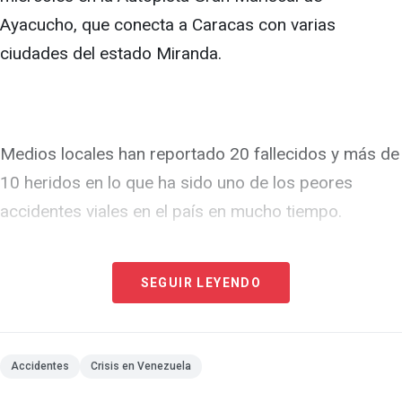
Ayacucho, que conecta a Caracas con varias
ciudades del estado Miranda.
Medios locales han reportado 20 fallecidos y más de
10 heridos en lo que ha sido uno de los peores
accidentes viales en el país en mucho tiempo.
SEGUIR LEYENDO
Los primeros reportes indican que al menos cinco
vehículos estaban detenidos en la vía debido a un
choque, entre ellos, un camión cargado de thinner, un
Accidentes
Crisis en Venezuela
producto diluyente industrial. Al no haber señales en