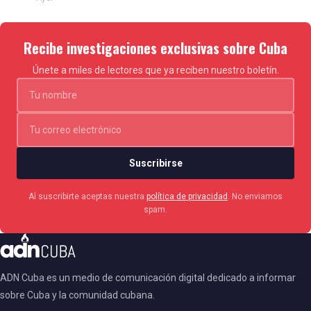
pic.twitter.com/7Y7z1dCd1L
Recibe investigaciones exclusivas sobre Cuba
— Jesús Medina Ezaine (@jesusmedinae)
Únete a miles de lectores que ya reciben nuestro boletín.
December 14, 2023
César Pérez Ampueda, viceministro para la Gestión
de Riesgo y Protección Civil, informó en su cuenta de
Suscribirse
X, anteriormente conocida como Twitter, que fueron
Al suscribirte aceptas nuestra
política de privacidad
. No enviamos
17 vehículos los involucrados en la tragedia.
spam.
ADN Cuba es un medio de comunicación digital dedicado a informar
Decenas de videos y fotos han sido publicadas en
sobre Cuba y la comunidad cubana.
las redes sociales mostrando la explosión, los autos