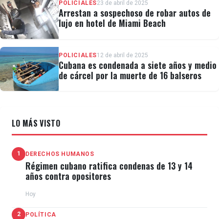
POLICIALES
23 de abril de 2025
preventiva de accidentes
Arrestan a sospechoso de robar autos de
lujo en hotel de Miami Beach
Ayer una…
pic.twitter.com/5V2yyREvXB
POLICIALES
12 de abril de 2025
Cubana es condenada a siete años y medio
— Rocío San Miguel (@rociosanmiguel)
de cárcel por la muerte de 16 balseros
December 13, 2023
LO MÁS VISTO
Estos son los tambores con thinner que
explotaron luego que el vehículo de carga
1
DERECHOS HUMANOS
Régimen cubano ratifica condenas de 13 y 14
pesada impactara con una decena de
años contra opositores
vehículos al perder el control por un supuesto
Hoy
desperfecto mecánico en la autopista Gran
Mariscal Ayacucho que conecta a Caracas con
2
POLÍTICA