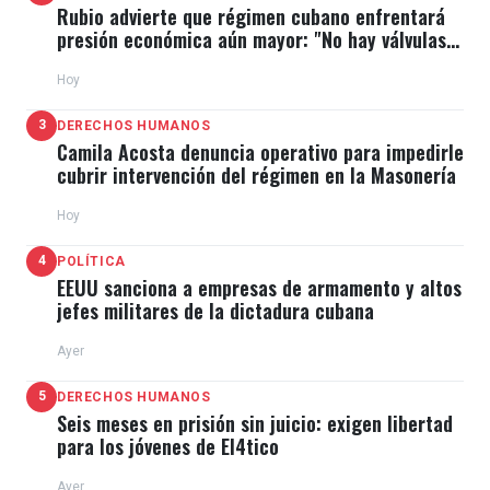
Rubio advierte que régimen cubano enfrentará
Guarenas y Guatire.
presión económica aún mayor: "No hay válvulas
Video…
pic.twitter.com/zZcSDJEufu
de escape"
Hoy
— NTN24 Venezuela (@NTN24ve)
December
3
DERECHOS HUMANOS
Camila Acosta denuncia operativo para impedirle
13, 2023
cubrir intervención del régimen en la Masonería
Hoy
4
POLÍTICA
Confirmado y verificado este video de solo
EEUU sanciona a empresas de armamento y altos
jefes militares de la dictadura cubana
minutos o segundos antes de la tragedia en la
autopista Gran Mariscal de Ayacucho entre
Ayer
Caracas Guarenas dónde ascendió la cifra de
5
DERECHOS HUMANOS
20 personas fallecidas y más de 19
Seis meses en prisión sin juicio: exigen libertad
para los jóvenes de El4tico
lesionados, antes de que la gandola se
estrellara con estas personas.
Ayer