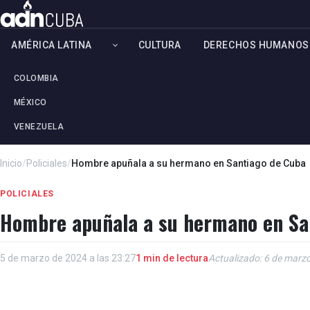
AMÉRICA LATINA
CULTURA
DERECHOS HUMANOS
COLOMBIA
MÉXICO
VENEZUELA
Inicio
/
Policiales
/
Hombre apuñala a su hermano en Santiago de Cuba
POLICIALES
Hombre apuñala a su hermano en Sa
5 de marzo de 2024 a las 23:27
1 min de lectura
Actualizado: 6 de marzo