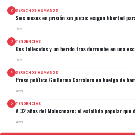
2
DERECHOS HUMANOS
Seis meses en prisión sin juicio: exigen libertad par
Hoy
3
TENDENCIAS
Dos fallecidos y un herido tras derrumbe en una esc
Hoy
4
DERECHOS HUMANOS
Preso político Guillermo Carralero en huelga de ha
Ayer
5
TENDENCIAS
A 32 años del Maleconazo: el estallido popular que d
Ayer