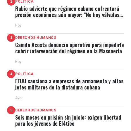
2
POLÍTICA
Rubio advierte que régimen cubano enfrentará
presión económica aún mayor: "No hay válvulas
de escape"
Hoy
3
DERECHOS HUMANOS
Camila Acosta denuncia operativo para impedirle
cubrir intervención del régimen en la Masonería
Hoy
4
POLÍTICA
EEUU sanciona a empresas de armamento y altos
jefes militares de la dictadura cubana
Ayer
5
DERECHOS HUMANOS
Seis meses en prisión sin juicio: exigen libertad
para los jóvenes de El4tico