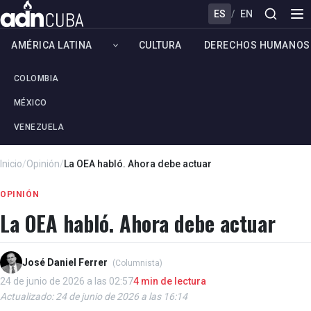
ES
/
EN
AMÉRICA LATINA
CULTURA
DERECHOS HUMANOS
COLOMBIA
MÉXICO
VENEZUELA
Inicio
/
Opinión
/
La OEA habló. Ahora debe actuar
OPINIÓN
La OEA habló. Ahora debe actuar
José Daniel Ferrer
(Columnista)
24 de junio de 2026 a las 02:57
4 min de lectura
Actualizado: 24 de junio de 2026 a las 16:14