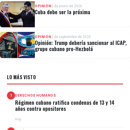
OPINIÓN
5 de enero de 2026
Cuba debe ser la próxima
OPINIÓN
3 de septiembre de 2025
Opinión: Trump debería sancionar al ICAP,
grupo cubano pro-Hezbolá
LO MÁS VISTO
1
DERECHOS HUMANOS
Régimen cubano ratifica condenas de 13 y 14
años contra opositores
Hoy