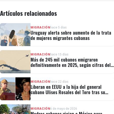
Artículos relacionados
MIGRACIÓN
hace 5 días
Uruguay alerta sobre aumento de la trata
de mujeres migrantes cubanas
MIGRACIÓN
hace 15 días
Más de 245 mil cubanos emigraron
definitivamente en 2025, según cifras del
régimen
MIGRACIÓN
hace 22 días
Liberan en EEUU a la hija del general
cubano Ulises Rosales del Toro tras su
detención por ICE
MIGRACIÓN
6 de mayo de 2026
Madres cubanas viajan a México para