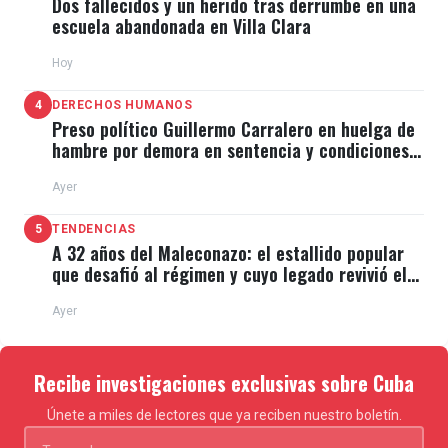
Dos fallecidos y un herido tras derrumbe en una
escuela abandonada en Villa Clara
Hoy
4
DERECHOS HUMANOS
Preso político Guillermo Carralero en huelga de
hambre por demora en sentencia y condiciones
de El Típico
Ayer
5
TENDENCIAS
A 32 años del Maleconazo: el estallido popular
que desafió al régimen y cuyo legado revivió el
11J
Ayer
Recibe investigaciones exclusivas sobre Cuba
Únete a miles de lectores que ya reciben nuestro boletín.