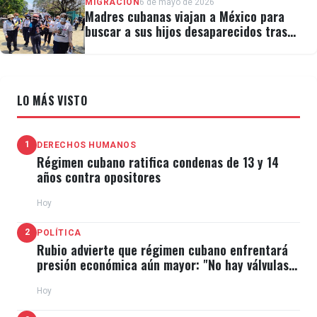
MIGRACIÓN
6 de mayo de 2026
Madres cubanas viajan a México para
buscar a sus hijos desaparecidos tras
migrar
LO MÁS VISTO
1
DERECHOS HUMANOS
Régimen cubano ratifica condenas de 13 y 14
años contra opositores
Hoy
2
POLÍTICA
Rubio advierte que régimen cubano enfrentará
presión económica aún mayor: "No hay válvulas
de escape"
Hoy