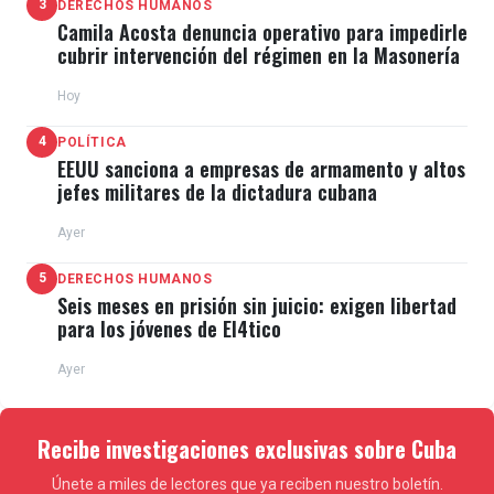
3
DERECHOS HUMANOS
Camila Acosta denuncia operativo para impedirle
cubrir intervención del régimen en la Masonería
Hoy
4
POLÍTICA
EEUU sanciona a empresas de armamento y altos
jefes militares de la dictadura cubana
Ayer
5
DERECHOS HUMANOS
Seis meses en prisión sin juicio: exigen libertad
para los jóvenes de El4tico
Ayer
Recibe investigaciones exclusivas sobre Cuba
Únete a miles de lectores que ya reciben nuestro boletín.