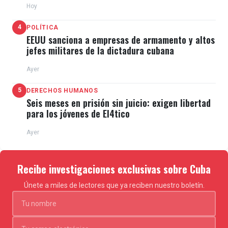
Hoy
4
POLÍTICA
EEUU sanciona a empresas de armamento y altos
jefes militares de la dictadura cubana
Ayer
5
DERECHOS HUMANOS
Seis meses en prisión sin juicio: exigen libertad
para los jóvenes de El4tico
Ayer
Recibe investigaciones exclusivas sobre Cuba
Únete a miles de lectores que ya reciben nuestro boletín.