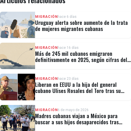
Artículos relacionados
MIGRACIÓN
hace 6 días
Uruguay alerta sobre aumento de la trata
de mujeres migrantes cubanas
MIGRACIÓN
hace 16 días
Más de 245 mil cubanos emigraron
definitivamente en 2025, según cifras del
régimen
MIGRACIÓN
hace 23 días
Liberan en EEUU a la hija del general
cubano Ulises Rosales del Toro tras su
detención por ICE
MIGRACIÓN
6 de mayo de 2026
Madres cubanas viajan a México para
buscar a sus hijos desaparecidos tras
migrar