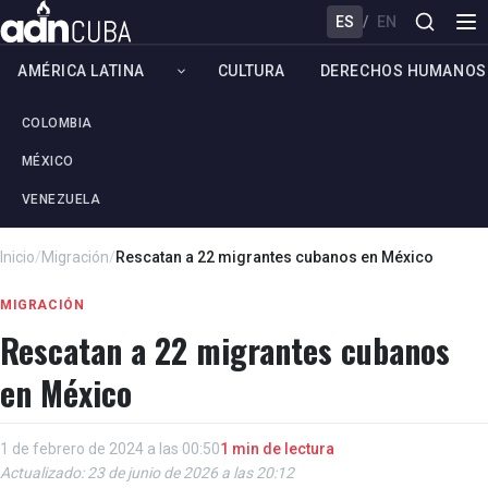
ES
/
EN
AMÉRICA LATINA
CULTURA
DERECHOS HUMANOS
COLOMBIA
MÉXICO
VENEZUELA
Inicio
/
Migración
/
Rescatan a 22 migrantes cubanos en México
MIGRACIÓN
Rescatan a 22 migrantes cubanos
en México
1 de febrero de 2024 a las 00:50
1 min de lectura
Actualizado: 23 de junio de 2026 a las 20:12