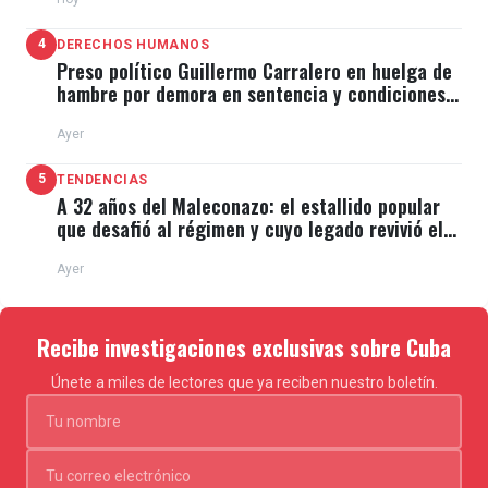
4
DERECHOS HUMANOS
Preso político Guillermo Carralero en huelga de
hambre por demora en sentencia y condiciones
de El Típico
Ayer
5
TENDENCIAS
A 32 años del Maleconazo: el estallido popular
que desafió al régimen y cuyo legado revivió el
11J
Ayer
Recibe investigaciones exclusivas sobre Cuba
Únete a miles de lectores que ya reciben nuestro boletín.