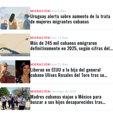
MIGRACIÓN
hace 5 días
Uruguay alerta sobre aumento de la trata
de mujeres migrantes cubanas
MIGRACIÓN
hace 15 días
Más de 245 mil cubanos emigraron
definitivamente en 2025, según cifras del
régimen
MIGRACIÓN
hace 22 días
Liberan en EEUU a la hija del general
cubano Ulises Rosales del Toro tras su
detención por ICE
MIGRACIÓN
6 de mayo de 2026
Madres cubanas viajan a México para
buscar a sus hijos desaparecidos tras
migrar