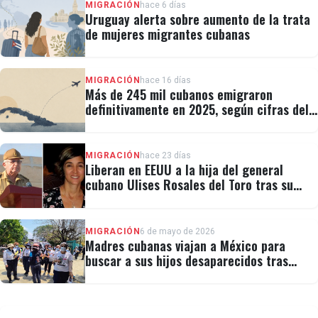
MIGRACIÓN
hace 6 días
Uruguay alerta sobre aumento de la trata
de mujeres migrantes cubanas
MIGRACIÓN
hace 16 días
Más de 245 mil cubanos emigraron
definitivamente en 2025, según cifras del
régimen
MIGRACIÓN
hace 23 días
Liberan en EEUU a la hija del general
cubano Ulises Rosales del Toro tras su
detención por ICE
MIGRACIÓN
6 de mayo de 2026
Madres cubanas viajan a México para
buscar a sus hijos desaparecidos tras
migrar