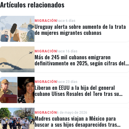
Artículos relacionados
MIGRACIÓN
hace 6 días
Uruguay alerta sobre aumento de la trata
de mujeres migrantes cubanas
MIGRACIÓN
hace 16 días
Más de 245 mil cubanos emigraron
definitivamente en 2025, según cifras del
régimen
MIGRACIÓN
hace 23 días
Liberan en EEUU a la hija del general
cubano Ulises Rosales del Toro tras su
detención por ICE
MIGRACIÓN
6 de mayo de 2026
Madres cubanas viajan a México para
buscar a sus hijos desaparecidos tras