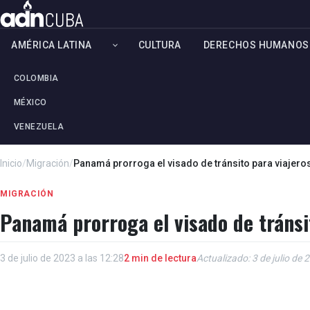
AMÉRICA LATINA
CULTURA
DERECHOS HUMANOS
COLOMBIA
MÉXICO
VENEZUELA
Inicio
/
Migración
/
Panamá prorroga el visado de tránsito para viajer
MIGRACIÓN
Panamá prorroga el visado de tránsi
3 de julio de 2023 a las 12:28
2 min de lectura
Actualizado: 3 de julio de 