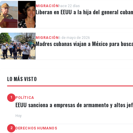
MIGRACIÓN
hace 22 días
Liberan en EEUU a la hija del general cuban
MIGRACIÓN
6 de mayo de 2026
Madres cubanas viajan a México para busca
LO MÁS VISTO
1
POLÍTICA
EEUU sanciona a empresas de armamento y altos jefe
Hoy
2
DERECHOS HUMANOS