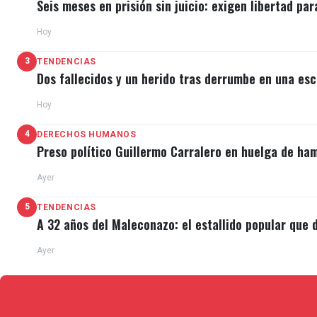
Seis meses en prisión sin juicio: exigen libertad par
Hoy
3
TENDENCIAS
Dos fallecidos y un herido tras derrumbe en una esc
Hoy
4
DERECHOS HUMANOS
Preso político Guillermo Carralero en huelga de ha
Ayer
5
TENDENCIAS
A 32 años del Maleconazo: el estallido popular que d
Ayer