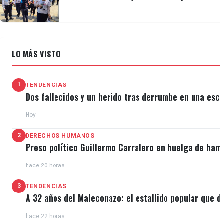
LO MÁS VISTO
1
TENDENCIAS
Dos fallecidos y un herido tras derrumbe en una esc
Hoy
2
DERECHOS HUMANOS
Preso político Guillermo Carralero en huelga de ha
hace 20 horas
3
TENDENCIAS
A 32 años del Maleconazo: el estallido popular que d
hace 22 horas