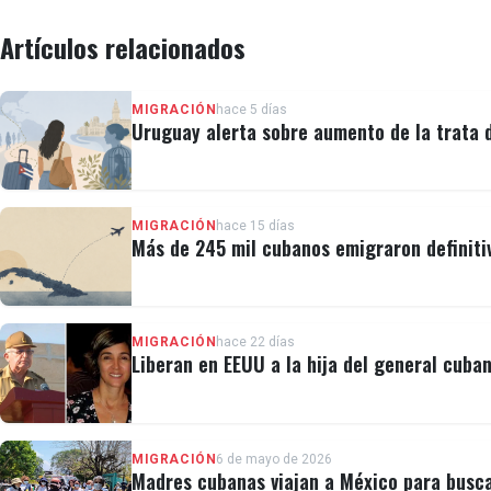
Artículos relacionados
MIGRACIÓN
hace 5 días
Uruguay alerta sobre aumento de la trata
MIGRACIÓN
hace 15 días
Más de 245 mil cubanos emigraron definiti
MIGRACIÓN
hace 22 días
Liberan en EEUU a la hija del general cuban
MIGRACIÓN
6 de mayo de 2026
Madres cubanas viajan a México para busca