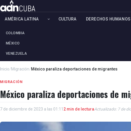
AMÉRICA LATINA
CULTURA
DERECHOS HUMANOS
COLOMBIA
MÉXICO
VENEZUELA
Inicio
/
Migración
/
México paraliza deportaciones de migrantes
MIGRACIÓN
México paraliza deportaciones de m
7 de diciembre de 2023 a las 01:11
2 min de lectura
Actualizado: 7 de di