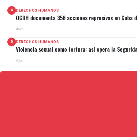
4
DERECHOS HUMANOS
OCDH documenta 356 acciones represivas en Cuba du
Ayer
5
DERECHOS HUMANOS
Violencia sexual como tortura: así opera la Segurid
Ayer