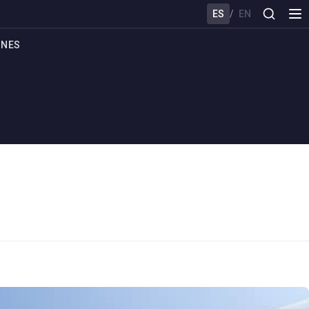
ES
/
EN
ONES