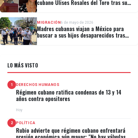
cubano Ulises Rosales del Toro tras su
detención por ICE
MIGRACIÓN
6 de mayo de 2026
Madres cubanas viajan a México para
buscar a sus hijos desaparecidos tras
migrar
LO MÁS VISTO
1
DERECHOS HUMANOS
Régimen cubano ratifica condenas de 13 y 14
años contra opositores
Hoy
2
POLÍTICA
Rubio advierte que régimen cubano enfrentará
presión económica aún mayor: "No hay válvulas