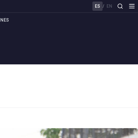
ES
/
EN
ONES