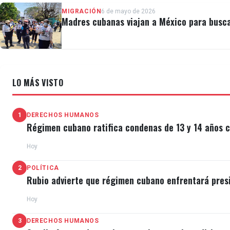
MIGRACIÓN
6 de mayo de 2026
Madres cubanas viajan a México para busca
LO MÁS VISTO
1
DERECHOS HUMANOS
Régimen cubano ratifica condenas de 13 y 14 años c
Hoy
2
POLÍTICA
Rubio advierte que régimen cubano enfrentará pres
Hoy
3
DERECHOS HUMANOS