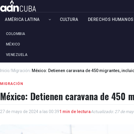
AMÉRICA LATINA
CULTURA
DERECHOS HUMANOS
COLOMBIA
MÉXICO
VENEZUELA
Inicio
/
Migración
/
México: Detienen caravana de 450 migrantes, inclu
MIGRACIÓN
México: Detienen caravana de 450 m
27 de mayo de 2024 a las 00:39
1 min de lectura
Actualizado: 27 de may