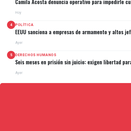
Camila Acosta denuncia operativo para impedirle cu
Hoy
4
POLÍTICA
EEUU sanciona a empresas de armamento y altos jefe
Ayer
5
DERECHOS HUMANOS
Seis meses en prisión sin juicio: exigen libertad par
Ayer