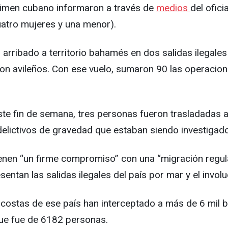
régimen cubano informaron a través de
medios
del ofici
atro mujeres y una menor).
 arribado a territorio bahamés en dos salidas ilegales
, son avileños. Con ese vuelo, sumaron 90 las operaci
este fin de semana, tres personas fueron trasladadas a
ictivos de gravedad que estaban siendo investigados 
nen “un firme compromiso” con una “migración regular
esentan las salidas ilegales del país por mar y el inv
dacostas de ese país han interceptado a más de 6 mil 
 que fue de 6182 personas.