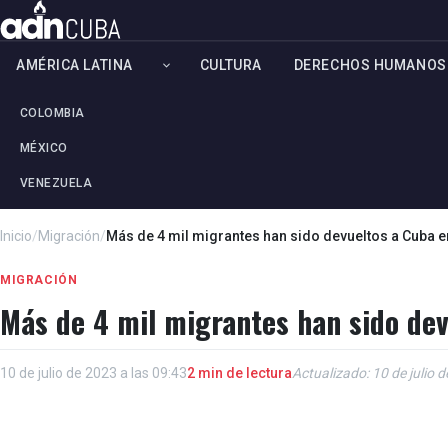
AMÉRICA LATINA
CULTURA
DERECHOS HUMANOS
COLOMBIA
MÉXICO
VENEZUELA
Inicio
/
Migración
/
Más de 4 mil migrantes han sido devueltos a Cuba e
MIGRACIÓN
Más de 4 mil migrantes han sido dev
10 de julio de 2023 a las 09:43
2 min de lectura
Actualizado: 10 de julio 