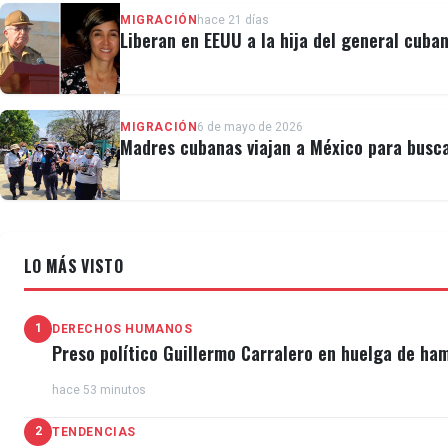
MIGRACIÓN
hace 21 días
Liberan en EEUU a la hija del general cuban
MIGRACIÓN
6 de mayo de 2026
Madres cubanas viajan a México para busca
LO MÁS VISTO
1
DERECHOS HUMANOS
Preso político Guillermo Carralero en huelga de ha
hace 53 minutos
2
TENDENCIAS