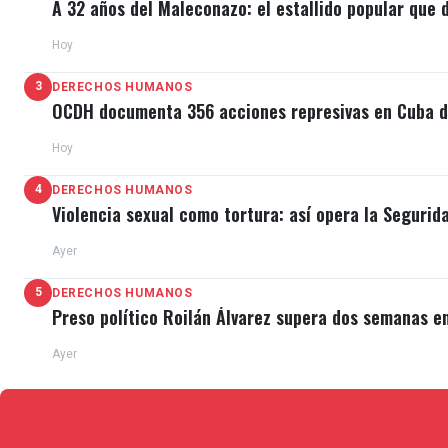
A 32 años del Maleconazo: el estallido popular que d
Hoy
3
DERECHOS HUMANOS
OCDH documenta 356 acciones represivas en Cuba du
Hoy
4
DERECHOS HUMANOS
Violencia sexual como tortura: así opera la Segurid
Ayer
5
DERECHOS HUMANOS
Preso político Roilán Álvarez supera dos semanas e
Ayer