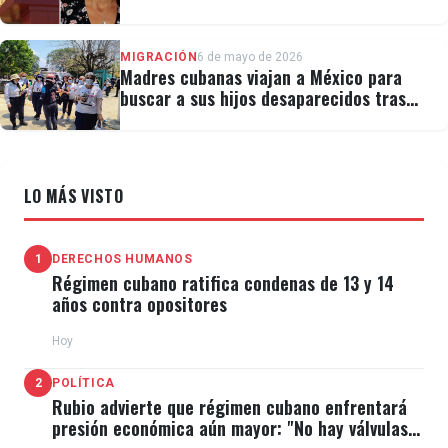
detención por ICE
MIGRACIÓN
6 de mayo de 2026
Madres cubanas viajan a México para
buscar a sus hijos desaparecidos tras
migrar
LO MÁS VISTO
1
DERECHOS HUMANOS
Régimen cubano ratifica condenas de 13 y 14
años contra opositores
Hoy
2
POLÍTICA
Rubio advierte que régimen cubano enfrentará
presión económica aún mayor: "No hay válvulas