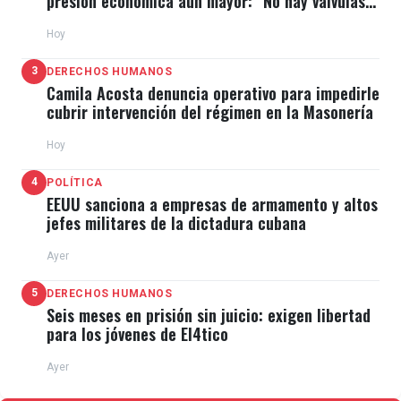
presión económica aún mayor: "No hay válvulas
de escape"
Hoy
3
DERECHOS HUMANOS
Camila Acosta denuncia operativo para impedirle
cubrir intervención del régimen en la Masonería
Hoy
4
POLÍTICA
EEUU sanciona a empresas de armamento y altos
jefes militares de la dictadura cubana
Ayer
5
DERECHOS HUMANOS
Seis meses en prisión sin juicio: exigen libertad
para los jóvenes de El4tico
Ayer