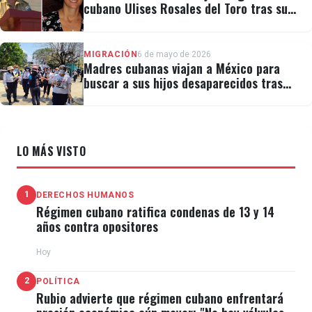
cubano Ulises Rosales del Toro tras su
detención por ICE
MIGRACIÓN
6 de mayo de 2026
Madres cubanas viajan a México para
buscar a sus hijos desaparecidos tras
migrar
LO MÁS VISTO
1
DERECHOS HUMANOS
Régimen cubano ratifica condenas de 13 y 14
años contra opositores
Hoy
2
POLÍTICA
Rubio advierte que régimen cubano enfrentará