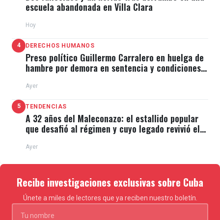
escuela abandonada en Villa Clara
Hoy
4
DERECHOS HUMANOS
Preso político Guillermo Carralero en huelga de
hambre por demora en sentencia y condiciones
de El Típico
Ayer
5
TENDENCIAS
A 32 años del Maleconazo: el estallido popular
que desafió al régimen y cuyo legado revivió el
11J
Ayer
Recibe investigaciones exclusivas sobre Cuba
Únete a miles de lectores que ya reciben nuestro boletín.