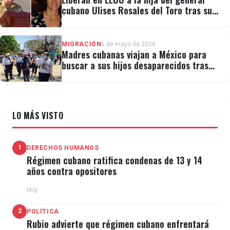
cubano Ulises Rosales del Toro tras su
detención por ICE
MIGRACIÓN
6 de mayo de 2026
Madres cubanas viajan a México para
buscar a sus hijos desaparecidos tras
migrar
LO MÁS VISTO
1
DERECHOS HUMANOS
Régimen cubano ratifica condenas de 13 y 14
años contra opositores
Hoy
2
POLÍTICA
Rubio advierte que régimen cubano enfrentará