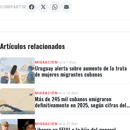
COMPARTIR
Artículos relacionados
MIGRACIÓN
hace 7 días
Uruguay alerta sobre aumento de la trata
de mujeres migrantes cubanas
MIGRACIÓN
hace 16 días
Más de 245 mil cubanos emigraron
definitivamente en 2025, según cifras del
régimen
MIGRACIÓN
hace 23 días
Liberan en EEUU a la hija del general