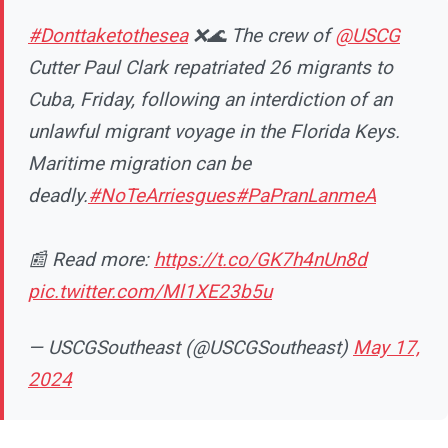
#Donttaketothesea
❌🌊 The crew of
@USCG
Cutter Paul Clark repatriated 26 migrants to
Cuba, Friday, following an interdiction of an
unlawful migrant voyage in the Florida Keys.
Maritime migration can be
deadly.
#NoTeArriesgues
#PaPranLanmeA
📰 Read more:
https://t.co/GK7h4nUn8d
pic.twitter.com/Ml1XE23b5u
— USCGSoutheast (@USCGSoutheast)
May 17,
2024