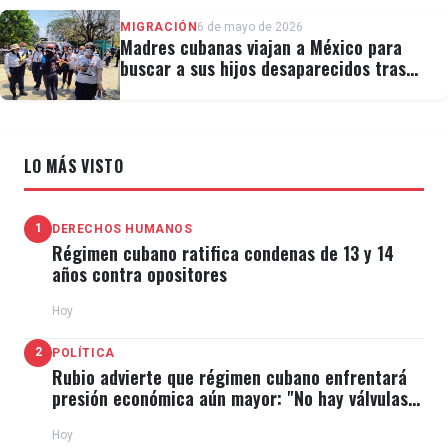
MIGRACIÓN
6 de mayo de 2026
Madres cubanas viajan a México para
buscar a sus hijos desaparecidos tras
migrar
LO MÁS VISTO
1
DERECHOS HUMANOS
Régimen cubano ratifica condenas de 13 y 14
años contra opositores
Hoy
2
POLÍTICA
Rubio advierte que régimen cubano enfrentará
presión económica aún mayor: "No hay válvulas
de escape"
Hoy