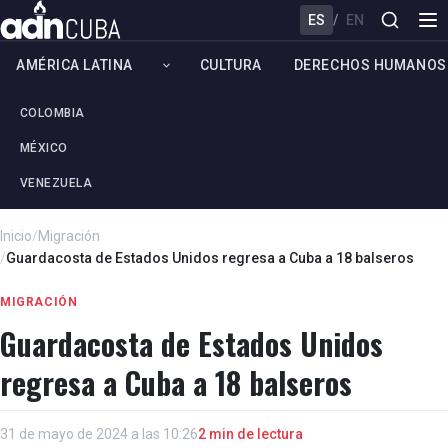
ES
/
EN
AMÉRICA LATINA
CULTURA
DERECHOS HUMANOS
COLOMBIA
MÉXICO
VENEZUELA
Inicio
/
Migración
/
Guardacosta de Estados Unidos regresa a Cuba a 18 balseros
MIGRACIÓN
Guardacosta de Estados Unidos
regresa a Cuba a 18 balseros
31 de mayo de 2024 a las 10:26
2 min de lectura