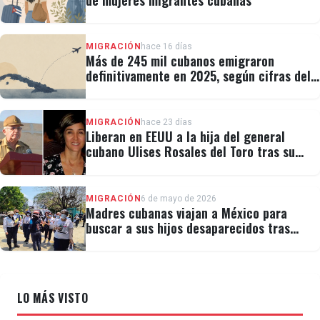
de mujeres migrantes cubanas
MIGRACIÓN
hace 16 días
Más de 245 mil cubanos emigraron
definitivamente en 2025, según cifras del
régimen
MIGRACIÓN
hace 23 días
Liberan en EEUU a la hija del general
cubano Ulises Rosales del Toro tras su
detención por ICE
MIGRACIÓN
6 de mayo de 2026
Madres cubanas viajan a México para
buscar a sus hijos desaparecidos tras
migrar
LO MÁS VISTO