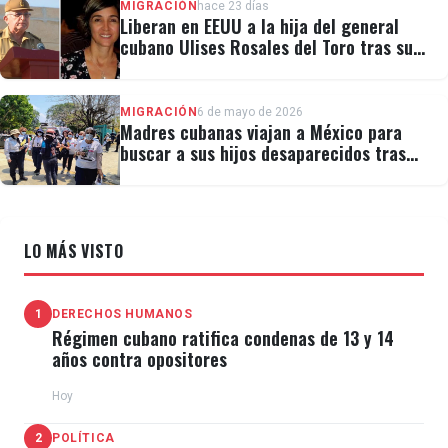
MIGRACIÓN
hace 23 días
Liberan en EEUU a la hija del general
cubano Ulises Rosales del Toro tras su
detención por ICE
MIGRACIÓN
6 de mayo de 2026
Madres cubanas viajan a México para
buscar a sus hijos desaparecidos tras
migrar
LO MÁS VISTO
1
DERECHOS HUMANOS
Régimen cubano ratifica condenas de 13 y 14
años contra opositores
Hoy
2
POLÍTICA