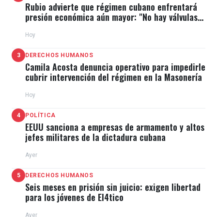
Rubio advierte que régimen cubano enfrentará
presión económica aún mayor: "No hay válvulas
de escape"
Hoy
3
DERECHOS HUMANOS
Camila Acosta denuncia operativo para impedirle
cubrir intervención del régimen en la Masonería
Hoy
4
POLÍTICA
EEUU sanciona a empresas de armamento y altos
jefes militares de la dictadura cubana
Ayer
5
DERECHOS HUMANOS
Seis meses en prisión sin juicio: exigen libertad
para los jóvenes de El4tico
Ayer