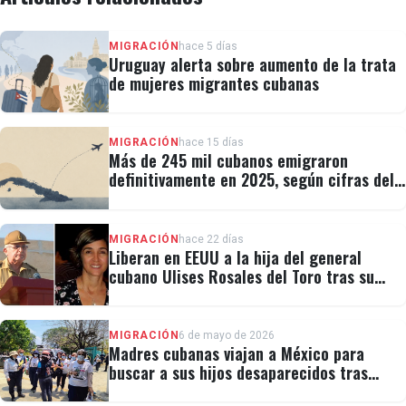
MIGRACIÓN
hace 5 días
Uruguay alerta sobre aumento de la trata
de mujeres migrantes cubanas
MIGRACIÓN
hace 15 días
Más de 245 mil cubanos emigraron
definitivamente en 2025, según cifras del
régimen
MIGRACIÓN
hace 22 días
Liberan en EEUU a la hija del general
cubano Ulises Rosales del Toro tras su
detención por ICE
MIGRACIÓN
6 de mayo de 2026
Madres cubanas viajan a México para
buscar a sus hijos desaparecidos tras
migrar