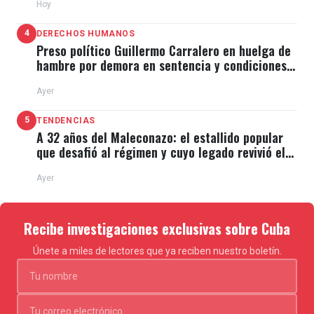
Hoy
4
DERECHOS HUMANOS
Preso político Guillermo Carralero en huelga de
hambre por demora en sentencia y condiciones
de El Típico
Ayer
5
TENDENCIAS
A 32 años del Maleconazo: el estallido popular
que desafió al régimen y cuyo legado revivió el
11J
Ayer
Recibe investigaciones exclusivas sobre Cuba
Únete a miles de lectores que ya reciben nuestro boletín.