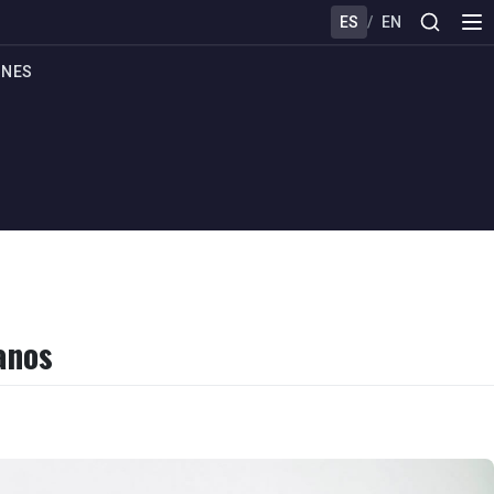
ES
/
EN
ONES
anos