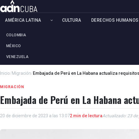
AMÉRICA LATINA
CULTURA
DERECHOS HUMANOS
COLOMBIA
MÉXICO
VENEZUELA
Inicio
/
Migración
/
Embajada de Perú en La Habana actualiza requisito
MIGRACIÓN
Embajada de Perú en La Habana actua
20 de diciembre de 2023 a las 13:07
2 min de lectura
Actualizado: 23 de 