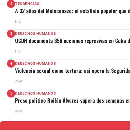
2
TENDENCIAS
A 32 años del Maleconazo: el estallido popular que d
Hoy
3
DERECHOS HUMANOS
OCDH documenta 356 acciones represivas en Cuba du
Hoy
4
DERECHOS HUMANOS
Violencia sexual como tortura: así opera la Segurid
Ayer
5
DERECHOS HUMANOS
Preso político Roilán Álvarez supera dos semanas e
Ayer