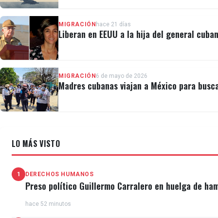
MIGRACIÓN
hace 21 días
Liberan en EEUU a la hija del general cuban
MIGRACIÓN
6 de mayo de 2026
Madres cubanas viajan a México para busca
LO MÁS VISTO
1
DERECHOS HUMANOS
Preso político Guillermo Carralero en huelga de ha
hace 52 minutos