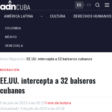
ES
/
EN
AMÉRICA LATINA
CULTURA
DERECHOS HUMANOS
COLOMBIA
MÉXICO
VENEZUELA
Inicio
/
Migración
/
EE.UU. intercepta a 32 balseros cubanos
MIGRACIÓN
EE.UU. intercepta a 32 balseros
cubanos
5 de julio de 2023 a las 00:23
1 min de lectura
Actualizado: 5 de julio de 2023 a las 00:28