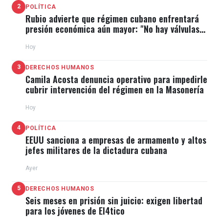
2
POLÍTICA
Rubio advierte que régimen cubano enfrentará
presión económica aún mayor: "No hay válvulas
de escape"
Hoy
3
DERECHOS HUMANOS
Camila Acosta denuncia operativo para impedirle
cubrir intervención del régimen en la Masonería
Hoy
4
POLÍTICA
EEUU sanciona a empresas de armamento y altos
jefes militares de la dictadura cubana
Ayer
5
DERECHOS HUMANOS
Seis meses en prisión sin juicio: exigen libertad
para los jóvenes de El4tico