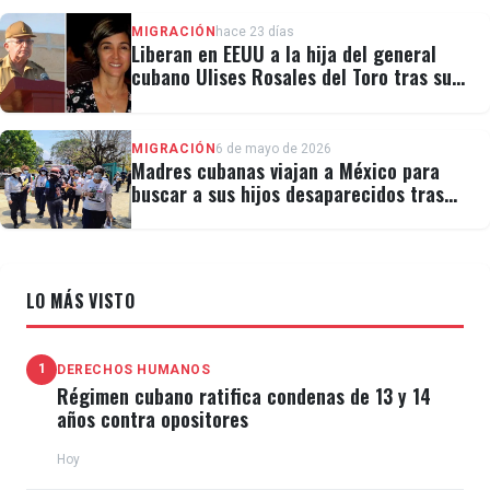
MIGRACIÓN
hace 23 días
Liberan en EEUU a la hija del general
cubano Ulises Rosales del Toro tras su
detención por ICE
MIGRACIÓN
6 de mayo de 2026
Madres cubanas viajan a México para
buscar a sus hijos desaparecidos tras
migrar
LO MÁS VISTO
1
DERECHOS HUMANOS
Régimen cubano ratifica condenas de 13 y 14
años contra opositores
Hoy