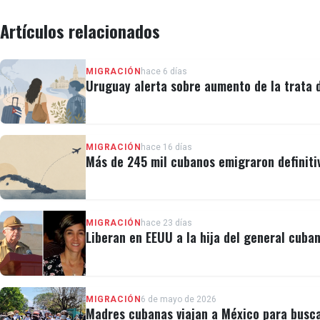
Artículos relacionados
MIGRACIÓN
hace 6 días
Uruguay alerta sobre aumento de la trata
MIGRACIÓN
hace 16 días
Más de 245 mil cubanos emigraron definiti
MIGRACIÓN
hace 23 días
Liberan en EEUU a la hija del general cuban
MIGRACIÓN
6 de mayo de 2026
Madres cubanas viajan a México para busca