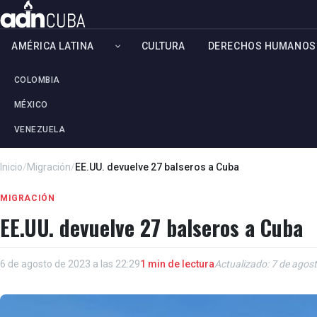
AMÉRICA LATINA
CULTURA
DERECHOS HUMANOS
COLOMBIA
MÉXICO
VENEZUELA
Inicio
/
Migración
/
EE.UU. devuelve 27 balseros a Cuba
MIGRACIÓN
EE.UU. devuelve 27 balseros a Cuba
6 de agosto de 2023 a las 22:29
1 min de lectura
Actualizado: 7 de agost