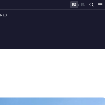
ES
/
EN
ONES