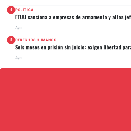
4
POLÍTICA
EEUU sanciona a empresas de armamento y altos jefe
Ayer
5
DERECHOS HUMANOS
Seis meses en prisión sin juicio: exigen libertad par
Ayer