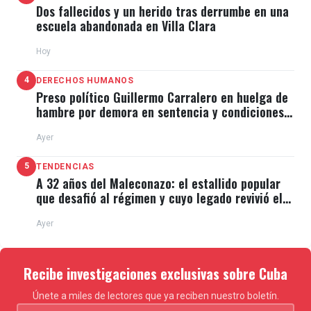
Dos fallecidos y un herido tras derrumbe en una
escuela abandonada en Villa Clara
Hoy
4
DERECHOS HUMANOS
Preso político Guillermo Carralero en huelga de
hambre por demora en sentencia y condiciones
de El Típico
Ayer
5
TENDENCIAS
A 32 años del Maleconazo: el estallido popular
que desafió al régimen y cuyo legado revivió el
11J
Ayer
Recibe investigaciones exclusivas sobre Cuba
Únete a miles de lectores que ya reciben nuestro boletín.