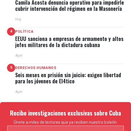
Camila Acosta denuncia operativo para impedirle
cubrir intervención del régimen en la Masonería
Hoy
4
POLÍTICA
EEUU sanciona a empresas de armamento y altos
jefes militares de la dictadura cubana
Ayer
5
DERECHOS HUMANOS
Seis meses en prisión sin juicio: exigen libertad
para los jóvenes de El4tico
Ayer
Recibe investigaciones exclusivas sobre Cuba
Únete a miles de lectores que ya reciben nuestro boletín.