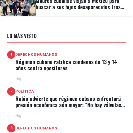
Madres cubanas viajan a México para
buscar a sus hijos desaparecidos tras
migrar
LO MÁS VISTO
1
DERECHOS HUMANOS
Régimen cubano ratifica condenas de 13 y 14
años contra opositores
Hoy
2
POLÍTICA
Rubio advierte que régimen cubano enfrentará
presión económica aún mayor: "No hay válvulas
de escape"
Hoy
3
DERECHOS HUMANOS