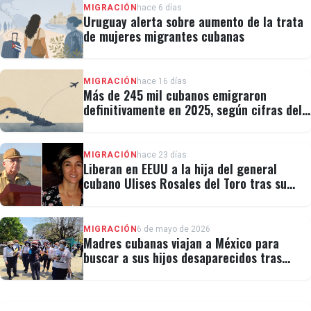
MIGRACIÓN
hace 6 días
Uruguay alerta sobre aumento de la trata
de mujeres migrantes cubanas
MIGRACIÓN
hace 16 días
Más de 245 mil cubanos emigraron
definitivamente en 2025, según cifras del
régimen
MIGRACIÓN
hace 23 días
Liberan en EEUU a la hija del general
cubano Ulises Rosales del Toro tras su
detención por ICE
MIGRACIÓN
6 de mayo de 2026
Madres cubanas viajan a México para
buscar a sus hijos desaparecidos tras
migrar