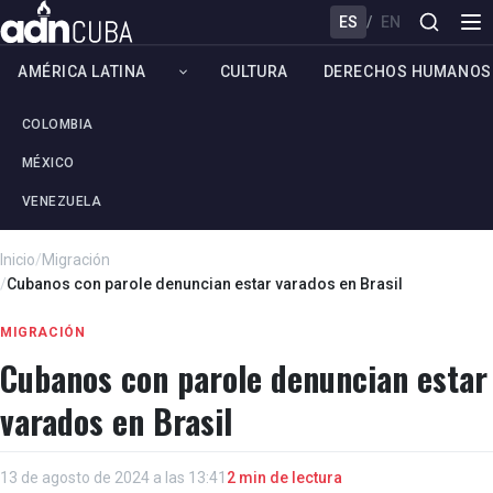
ES
/
EN
AMÉRICA LATINA
CULTURA
DERECHOS HUMANOS
COLOMBIA
MÉXICO
VENEZUELA
Inicio
/
Migración
/
Cubanos con parole denuncian estar varados en Brasil
MIGRACIÓN
Cubanos con parole denuncian estar
varados en Brasil
13 de agosto de 2024 a las 13:41
2 min de lectura