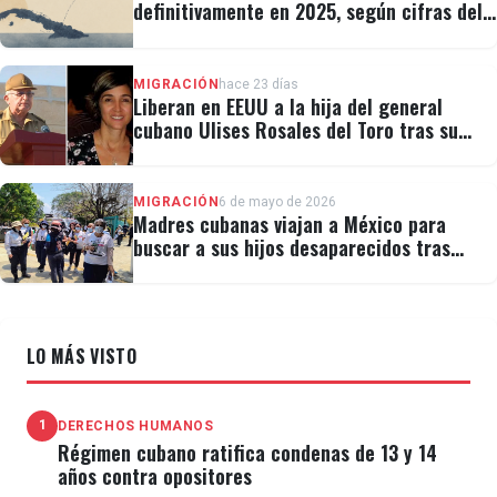
definitivamente en 2025, según cifras del
régimen
MIGRACIÓN
hace 23 días
Liberan en EEUU a la hija del general
cubano Ulises Rosales del Toro tras su
detención por ICE
MIGRACIÓN
6 de mayo de 2026
Madres cubanas viajan a México para
buscar a sus hijos desaparecidos tras
migrar
LO MÁS VISTO
1
DERECHOS HUMANOS
Régimen cubano ratifica condenas de 13 y 14
años contra opositores