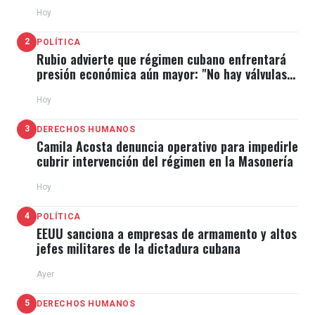
Hoy
2
POLÍTICA
Rubio advierte que régimen cubano enfrentará
presión económica aún mayor: "No hay válvulas
de escape"
Hoy
3
DERECHOS HUMANOS
Camila Acosta denuncia operativo para impedirle
cubrir intervención del régimen en la Masonería
Hoy
4
POLÍTICA
EEUU sanciona a empresas de armamento y altos
jefes militares de la dictadura cubana
Ayer
5
DERECHOS HUMANOS