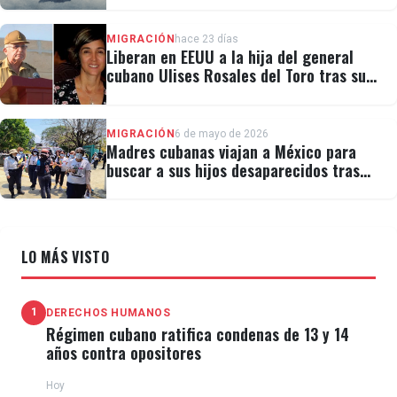
régimen
MIGRACIÓN
hace 23 días
Liberan en EEUU a la hija del general
cubano Ulises Rosales del Toro tras su
detención por ICE
MIGRACIÓN
6 de mayo de 2026
Madres cubanas viajan a México para
buscar a sus hijos desaparecidos tras
migrar
LO MÁS VISTO
1
DERECHOS HUMANOS
Régimen cubano ratifica condenas de 13 y 14
años contra opositores
Hoy