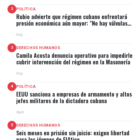
2
POLÍTICA
Rubio advierte que régimen cubano enfrentará
presión económica aún mayor: "No hay válvulas
de escape"
Hoy
3
DERECHOS HUMANOS
Camila Acosta denuncia operativo para impedirle
cubrir intervención del régimen en la Masonería
Hoy
4
POLÍTICA
EEUU sanciona a empresas de armamento y altos
jefes militares de la dictadura cubana
Ayer
5
DERECHOS HUMANOS
Seis meses en prisión sin juicio: exigen libertad
para los jóvenes de El4tico