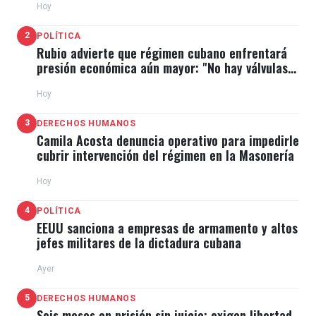
Hoy
2
POLÍTICA
Rubio advierte que régimen cubano enfrentará
presión económica aún mayor: "No hay válvulas
de escape"
Hoy
3
DERECHOS HUMANOS
Camila Acosta denuncia operativo para impedirle
cubrir intervención del régimen en la Masonería
Hoy
4
POLÍTICA
EEUU sanciona a empresas de armamento y altos
jefes militares de la dictadura cubana
Ayer
5
DERECHOS HUMANOS
Seis meses en prisión sin juicio: exigen libertad