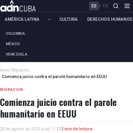
ES
/
EN
AMÉRICA LATINA
CULTURA
DERECHOS HUMANOS
COLOMBIA
MÉXICO
VENEZUELA
Inicio
/
Migración
/
Comienza juicio contra el parole humanitario en EEUU
MIGRACIÓN
Comienza juicio contra el parole
humanitario en EEUU
24 de agosto de 2023 a las 11:20
3 min de lectura