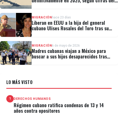
definitivamente en 2025, según cifras del
régimen
MIGRACIÓN
hace 23 días
Liberan en EEUU a la hija del general
cubano Ulises Rosales del Toro tras su
detención por ICE
MIGRACIÓN
6 de mayo de 2026
Madres cubanas viajan a México para
buscar a sus hijos desaparecidos tras
migrar
LO MÁS VISTO
1
DERECHOS HUMANOS
Régimen cubano ratifica condenas de 13 y 14
años contra opositores