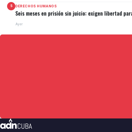
5
DERECHOS HUMANOS
Seis meses en prisión sin juicio: exigen libertad par
Ayer