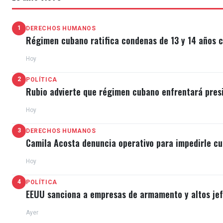
1
DERECHOS HUMANOS
Régimen cubano ratifica condenas de 13 y 14 años c
Hoy
2
POLÍTICA
Rubio advierte que régimen cubano enfrentará pres
Hoy
3
DERECHOS HUMANOS
Camila Acosta denuncia operativo para impedirle cu
Hoy
4
POLÍTICA
EEUU sanciona a empresas de armamento y altos jefe
Ayer