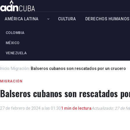
AMÉRICA LATINA
CULTURA
DERECHOS HUMANOS
COLOMBIA
MÉXICO
VENEZUELA
Inicio
/
Migración
/
Balseros cubanos son rescatados por un crucero
MIGRACIÓN
Balseros cubanos son rescatados po
27 de febrero de 2024 a las 01:30
1 min de lectura
Actualizado: 27 de fe