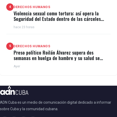
4
DERECHOS HUMANOS
Violencia sexual como tortura: así opera la
Seguridad del Estado dentro de las cárceles
cubanas
hace 23 horas
5
DERECHOS HUMANOS
Preso político Roilán Álvarez supera dos
semanas en huelga de hambre y su salud se
deteriora
Ayer
ADN Cuba es un medio de comunicación digital dedicado a informar
sobre Cuba y la comunidad cubana.