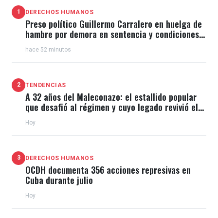
1
DERECHOS HUMANOS
Preso político Guillermo Carralero en huelga de
hambre por demora en sentencia y condiciones
de El Típico
hace 52 minutos
2
TENDENCIAS
A 32 años del Maleconazo: el estallido popular
que desafió al régimen y cuyo legado revivió el
11J
Hoy
3
DERECHOS HUMANOS
OCDH documenta 356 acciones represivas en
Cuba durante julio
Hoy