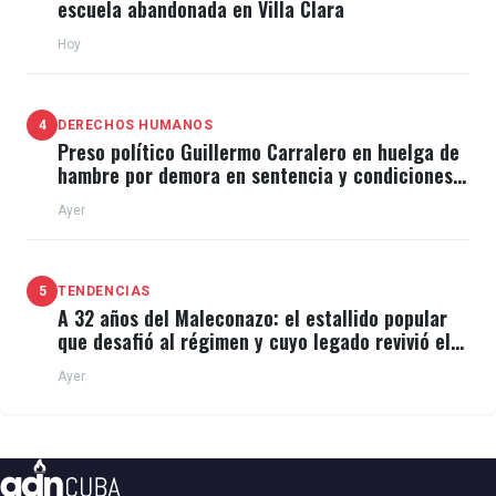
escuela abandonada en Villa Clara
Hoy
4
DERECHOS HUMANOS
Preso político Guillermo Carralero en huelga de
hambre por demora en sentencia y condiciones
de El Típico
Ayer
5
TENDENCIAS
A 32 años del Maleconazo: el estallido popular
que desafió al régimen y cuyo legado revivió el
11J
Ayer