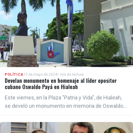
POLÍTICA
10 de mayo de 2024
1 min de lectura
Develan monumento en homenaje al líder opositor
cubano Oswaldo Payá en Hialeah
Este viernes, en la Plaza "Patria y Vida", de Hialeah,
se develó un monumento en memoria de Oswaldo
Payá Sardiñas, fundador y organizador del Proyecto
Varela, en conmemoración del duodécimo
aniversario de su trágica muerte.