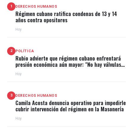
1
DERECHOS HUMANOS
Régimen cubano ratifica condenas de 13 y 14
años contra opositores
Hoy
2
POLÍTICA
Rubio advierte que régimen cubano enfrentará
presión económica aún mayor: "No hay válvulas
de escape"
Hoy
3
DERECHOS HUMANOS
Camila Acosta denuncia operativo para impedirle
cubrir intervención del régimen en la Masonería
Hoy