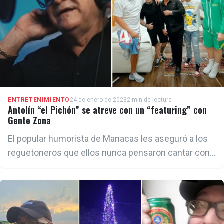
ENTRETENIMIENTO
24 de enero de 2023
2 min de lectura
Antolín “el Pichón” se atreve con un “featuring” con
Gente Zona
El popular humorista de Manacas les aseguró a los
reguetoneros que ellos nunca pensaron cantar con
“esta figura”