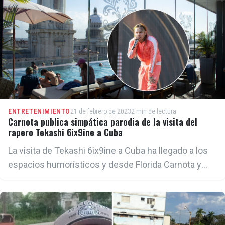
ENTRETENIMIENTO
21 de febrero de 2023
2 min de lectura
Carnota publica simpática parodia de la visita del
rapero Tekashi 6ix9ine a Cuba
La visita de Tekashi 6ix9ine a Cuba ha llegado a los
espacios humorísticos y desde Florida Carnota y
otros jóvenes humoristas de la isla se unieron para
parodiar al rapero