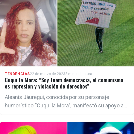
TENDENCIAS
22 de marzo de 2023
2 min de lectura
Cuqui la Mora: “Soy team democracia, el comunismo
es represión y violación de derechos”
Aleanis Jáuregui, conocida por su personaje
humorístico “Cuqui la Mora”, manifestó su apoyo a
quienes protestaron contra el régimen de Cuba
durante el juego de pelota en Miami