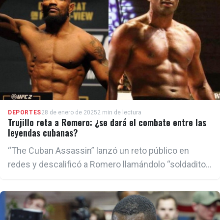
DEPORTES
28 de enero de 2025
2 min de lectura
Trujillo reta a Romero: ¿se dará el combate entre las
leyendas cubanas?
“The Cuban Assassin” lanzó un reto público en
redes y descalificó a Romero llamándolo “soldadito
de plomo”