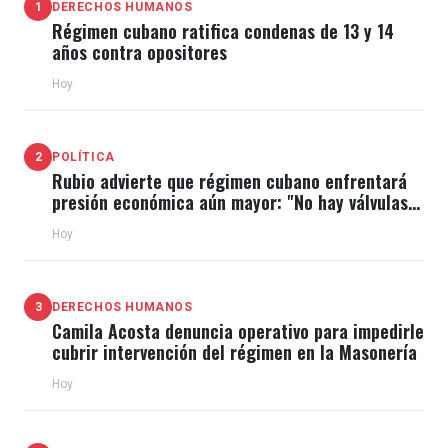
1
DERECHOS HUMANOS
Régimen cubano ratifica condenas de 13 y 14
años contra opositores
Hoy
2
POLÍTICA
Rubio advierte que régimen cubano enfrentará
presión económica aún mayor: "No hay válvulas
de escape"
Hoy
3
DERECHOS HUMANOS
Camila Acosta denuncia operativo para impedirle
cubrir intervención del régimen en la Masonería
Hoy