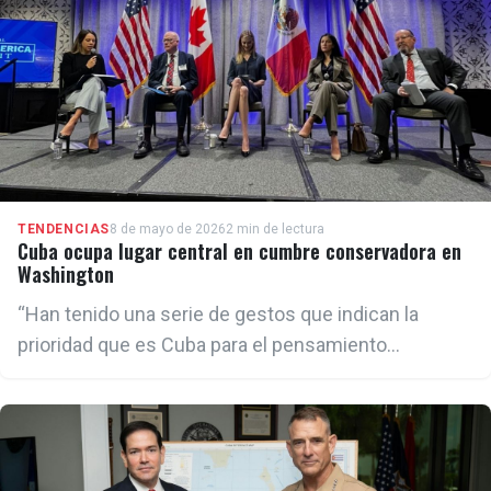
TENDENCIAS
8 de mayo de 2026
2 min de lectura
Cuba ocupa lugar central en cumbre conservadora en
Washington
“Han tenido una serie de gestos que indican la
prioridad que es Cuba para el pensamiento
conservador y el gobierno en estos momentos”,
afirmó Gutiérrez Boronat.