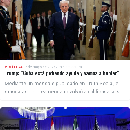
campañas para influir en la política de Washington
hacia La Habana.
POLÍTICA
12 de mayo de 2026
2 min de lectura
Trump: "Cuba está pidiendo ayuda y vamos a hablar"
Mediante un mensaje publicado en Truth Social, el
mandatario norteamericano volvió a calificar a la isla
como 'un país fallido' y que "solo se dirige en una
dirección: ¡hacia abajo!".