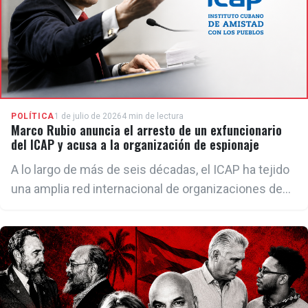
POLÍTICA
1 de julio de 2026
4 min de lectura
Marco Rubio anuncia el arresto de un exfuncionario
del ICAP y acusa a la organización de espionaje
A lo largo de más de seis décadas, el ICAP ha tejido
una amplia red internacional de organizaciones de
solidaridad con el régimen cubano, partidos
comunistas, sindicatos, movimientos
antiimperialistas y grupos de izquierda en decenas
de países.