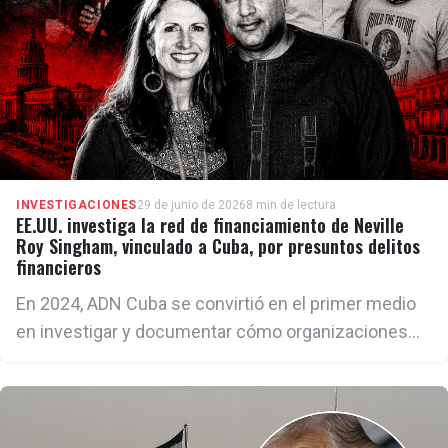
INVESTIGACIONES
29 de junio de 2026
8 min de lectura
EE.UU. investiga la red de financiamiento de Neville
Roy Singham, vinculado a Cuba, por presuntos delitos
financieros
En 2024, ADN Cuba se convirtió en el primer medio
en investigar y documentar cómo organizaciones
vinculadas a la red de Neville Roy Singham
facilitaron viajes a Cuba de activistas que
posteriormente participaron en las protestas
antiisraelíes en la Universidad de Columbia. La