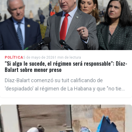
POLÍTICA
5 de mayo de 2026
1 min de lectura
"Si algo le sucede, el régimen será responsable": Díaz-
Balart sobre menor preso
Díaz-Balart comenzó su tuit calificando de
'despiadado' al régimen de La Habana y que "no tiene
respeto por la vida humana, la dignidad ni los
derechos humanos".