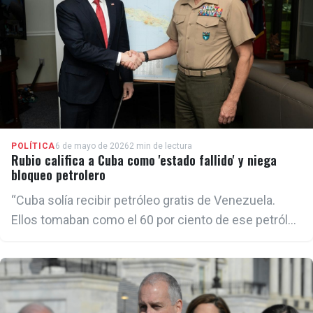
POLÍTICA
6 de mayo de 2026
2 min de lectura
Rubio califica a Cuba como 'estado fallido' y niega
bloqueo petrolero
“Cuba solía recibir petróleo gratis de Venezuela.
Ellos tomaban como el 60 por ciento de ese petróleo
y lo vendían por dinero en efectivo, así que ni
siquiera iba a beneficiar al pueblo”, afirmó