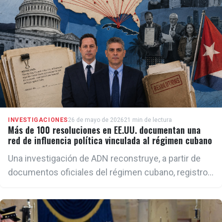
INVESTIGACIONES
26 de mayo de 2026
21 min de lectura
Más de 100 resoluciones en EE.UU. documentan una
red de influencia política vinculada al régimen cubano
Una investigación de ADN reconstruye, a partir de
documentos oficiales del régimen cubano, registros
públicos y archivos históricos, cómo el ICAP,
organizaciones de solidaridad y programas de
Ciudades Hermanas promovieron durante décadas