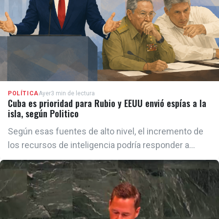
POLÍTICA
Ayer
3 min de lectura
Cuba es prioridad para Rubio y EEUU envió espías a la
isla, según Politico
Según esas fuentes de alto nivel, el incremento de
los recursos de inteligencia podría responder a
distintos escenarios que Washington mantiene
sobre la mesa, desde preparar una eventual acción
militar contra la isla hasta intensificar los esfuerzos
para provocar una ruptura dentro del propio régimen.