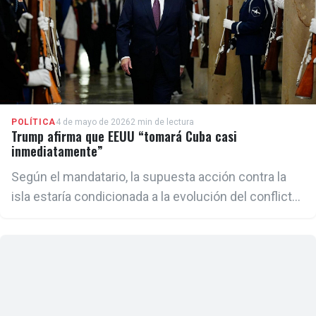
de GAESA y los cleptócratas del régimen".
POLÍTICA
4 de mayo de 2026
2 min de lectura
Trump afirma que EEUU “tomará Cuba casi
inmediatamente”
Según el mandatario, la supuesta acción contra la
isla estaría condicionada a la evolución del conflicto
en Irán.