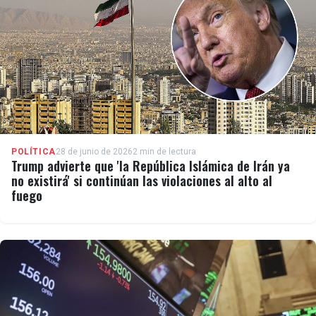
investigación también reconstruyó las conexiones
históricas de la familia Singham con el régimen
cubano
POLÍTICA
28 de junio de 2026
2 min de lectura
Trump advierte que 'la República Islámica de Irán ya
no existirá' si continúan las violaciones al alto al
fuego