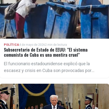
POLÍTICA
4 de mayo de 2026
2 min de lectura
Subsecretario de Estado de EEUU: "El sistema
comunista de Cuba es una mentira cruel"
El funcionario estadounidense explicó que la
escasez y crisis en Cuba son provocadas por
"décadas de corrupción incalculable y mala gestión
por parte de las élites del régimen. Ellos canalizan
los recursos solo hacia la represión interna y las
empresas de turismo estatales, que sirven
únicamente para llenar las cuentas en el extranjero