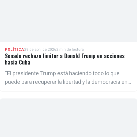
POLÍTICA
29 de abril de 2026
2 min de lectura
Senado rechaza limitar a Donald Trump en acciones
hacia Cuba
“El presidente Trump está haciendo todo lo que
puede para recuperar la libertad y la democracia en
toda América Latina, y nosotros deberíamos hacer
todo lo que podamos para apoyarlo”, afirmó el
senador Rick Scott.