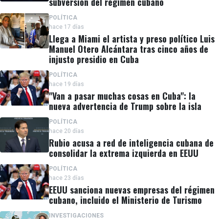
subversión del régimen cubano
POLÍTICA
hace 17 días
Llega a Miami el artista y preso político Luis
Manuel Otero Alcántara tras cinco años de
injusto presidio en Cuba
POLÍTICA
hace 19 días
"Van a pasar muchas cosas en Cuba": la
nueva advertencia de Trump sobre la isla
POLÍTICA
hace 20 días
Rubio acusa a red de inteligencia cubana de
consolidar la extrema izquierda en EEUU
POLÍTICA
hace 23 días
EEUU sanciona nuevas empresas del régimen
cubano, incluido el Ministerio de Turismo
INVESTIGACIONES