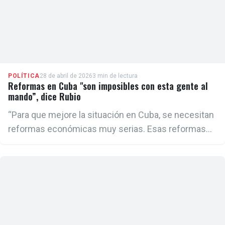
POLÍTICA
28 de abril de 2026
3 min de lectura
Reformas en Cuba "son imposibles con esta gente al
mando”, dice Rubio
“Para que mejore la situación en Cuba, se necesitan
reformas económicas muy serias. Esas reformas
son imposibles con esta gente al mando. No pueden
suceder. Estas personas son incompetentes en
materia económica”, sostuvo.