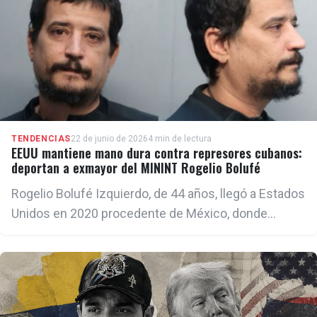
TENDENCIAS
22 de junio de 2026
4 min de lectura
EEUU mantiene mano dura contra represores cubanos:
deportan a exmayor del MININT Rogelio Bolufé
Rogelio Bolufé Izquierdo, de 44 años, llegó a Estados
Unidos en 2020 procedente de México, donde
aseguró haber residido antes de viajar a Miami. Poco
después concedió una entrevista al periodista
Jaime Bayly en la que afirmó haber integrado
durante más de 15 años el equipo de seguridad
personal del dictador Fidel Castro.