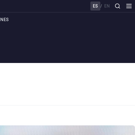
ES
/
EN
ONES