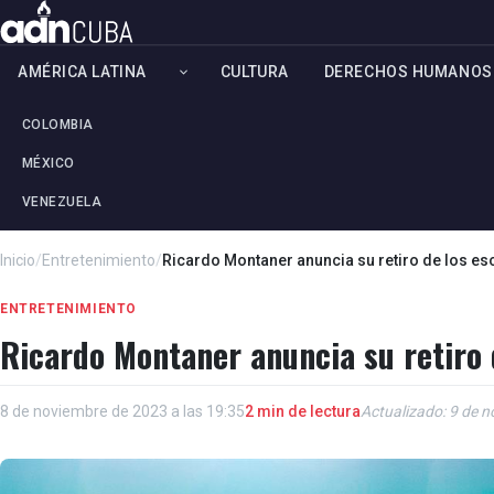
AMÉRICA LATINA
CULTURA
DERECHOS HUMANOS
COLOMBIA
MÉXICO
VENEZUELA
Inicio
/
Entretenimiento
/
Ricardo Montaner anuncia su retiro de los es
ENTRETENIMIENTO
Ricardo Montaner anuncia su retiro 
8 de noviembre de 2023 a las 19:35
2 min de lectura
Actualizado: 9 de n