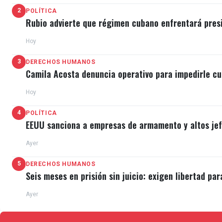
2
POLÍTICA
Rubio advierte que régimen cubano enfrentará pres
Hoy
3
DERECHOS HUMANOS
Camila Acosta denuncia operativo para impedirle cu
Hoy
4
POLÍTICA
EEUU sanciona a empresas de armamento y altos jefe
Ayer
5
DERECHOS HUMANOS
Seis meses en prisión sin juicio: exigen libertad par
Ayer