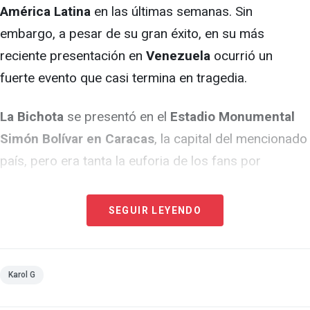
América Latina
en las últimas semanas. Sin
embargo, a pesar de su gran éxito, en su más
reciente presentación en
Venezuela
ocurrió un
fuerte evento que casi termina en tragedia.
La Bichota
se presentó en el
Estadio Monumental
Simón Bolívar en Caracas
, la capital del mencionado
país, pero era tanta la euforia de los fans por
presenciar el show de la cantante colombiana que se
desató un caos.
SEGUIR LEYENDO
En redes sociales circulan videos donde se puede
apreciar que entre fans que sí contaban con boletos
Karol G
y los que no alcanzaron a comprar, armaron una gran