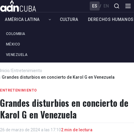
ES
/
EN
AMÉRICA LATINA
CULTURA
DERECHOS HUMANOS
COLOMBIA
MÉXICO
VENEZUELA
Inicio
/
Entretenimiento
/
Grandes disturbios en concierto de Karol G en Venezuela
ENTRETENIMIENTO
Grandes disturbios en concierto de
Karol G en Venezuela
26 de marzo de 2024 a las 17:10
2 min de lectura