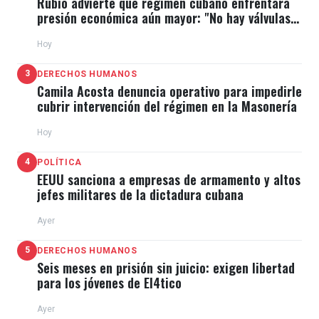
Rubio advierte que régimen cubano enfrentará
presión económica aún mayor: "No hay válvulas
recinto más grande de
Caracas
con sus mejores
de escape"
éxitos como
Tusa, TQG, Mamiii, o Provenz
a, entre
Hoy
muchas otras y expresó grandes palabras de
3
DERECHOS HUMANOS
agradecimiento para los que se encontraban
Camila Acosta denuncia operativo para impedirle
cubrir intervención del régimen en la Masonería
presentes. La famosa también recordó que en sus
inicios pisó ese escenario y el calor y amor de la
Hoy
gente la marcó por completo para emprender en su
4
POLÍTICA
carrrera.
EEUU sanciona a empresas de armamento y altos
jefes militares de la dictadura cubana
La reguetonera colombiana es una de las mujeres
Ayer
más poderosas de la industria musical en la
5
DERECHOS HUMANOS
actualidad, y tras grandes logros, también fue
Seis meses en prisión sin juicio: exigen libertad
para los jóvenes de El4tico
reconocida como la “Mujer del año” por la revista
Billboard
recientemente.
Ayer