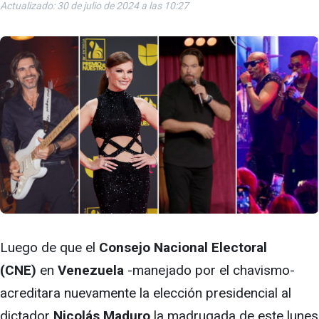
Actualizado: 30 de julio de 2024 a las 10:27
Luego de que el
Consejo Nacional Electoral
(CNE)
en
Venezuela
-manejado por el chavismo-
acreditara nuevamente la elección presidencial al
dictador
Nicolás Maduro
la madrugada de este lunes