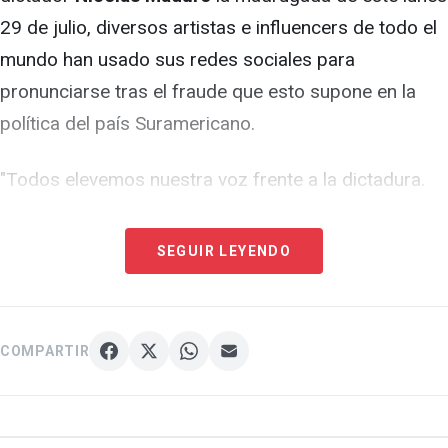
29 de julio, diversos artistas e influencers de todo el
mundo
han usado sus redes sociales para
pronunciarse tras el fraude que esto supone en la
política del país Suramericano.
"Todos elevemos nuestra voz frente a la dictadura.
¡Esto no se acaba hasta que se acabe!
#HastaElFinal",
escribió
el popular comediante
SEGUIR LEYENDO
venezolano
George Harris
en Instagram, al mostrar
una imagen con la palabra 'fraude' en un fondo
negro.
COMPARTIR
Por otra parte, la actriz y modelo
Catherine Fulop
,
quien reside en
Argentina
y tuvo la oportunidad de