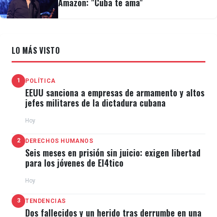
Amazon: "Cuba te ama"
Varias artistas venezolanas criticaron el proceso
electoral en su país
|
Captura de pantalla
LO MÁS VISTO
La modelo y empresaria igual venezolana,
Dayana
1
POLÍTICA
Mendoza
también se valió del mismo medio para
EEUU sanciona a empresas de armamento y altos
expresarse ante el fraude electoral en su país de
jefes militares de la dictadura cubana
origen. La Miss Universo 2008 lo hizo a través de
Hoy
unas citas bíblicas.
2
DERECHOS HUMANOS
Seis meses en prisión sin juicio: exigen libertad
Otra miss de la nación sudamericana que se
para los jóvenes de El4tico
pronunció desde el exilio fue
Alicia Machado
, quien
Hoy
compartió un mensaje en Instagram acompañado de
3
TENDENCIAS
una foto de ella en blanco y negro.
Dos fallecidos y un herido tras derrumbe en una