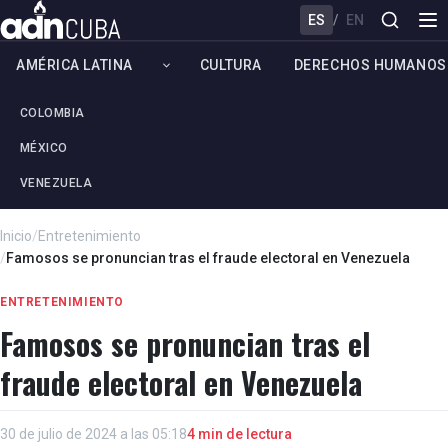
ES
/
EN
AMÉRICA LATINA
CULTURA
DERECHOS HUMANOS
COLOMBIA
MÉXICO
VENEZUELA
Inicio
/
Entretenimiento
/
Famosos se pronuncian tras el fraude electoral en Venezuela
ENTRETENIMIENTO
Famosos se pronuncian tras el
fraude electoral en Venezuela
30 de julio de 2024 a las 05:18
4 min de lectura