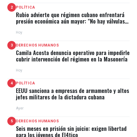
2
POLÍTICA
Rubio advierte que régimen cubano enfrentará
presión económica aún mayor: "No hay válvulas
de escape"
Hoy
3
DERECHOS HUMANOS
Camila Acosta denuncia operativo para impedirle
cubrir intervención del régimen en la Masonería
Hoy
4
POLÍTICA
EEUU sanciona a empresas de armamento y altos
jefes militares de la dictadura cubana
Ayer
5
DERECHOS HUMANOS
Seis meses en prisión sin juicio: exigen libertad
para los jóvenes de El4tico