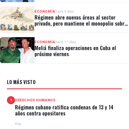
ECONOMÍA
hace 9 días
Régimen abre nuevas áreas al sector
privado, pero mantiene el monopolio sobre
la prensa y el internet
ECONOMÍA
hace 17 días
Meliá finaliza operaciones en Cuba el
próximo viernes
LO MÁS VISTO
1
DERECHOS HUMANOS
Régimen cubano ratifica condenas de 13 y 14
años contra opositores
Hoy