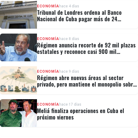
ECONOMÍA
hace 4 días
Tribunal de Londres ordena al Banco
Nacional de Cuba pagar más de 24
millones al fondo CRF I
ECONOMÍA
hace 8 días
Régimen anuncia recorte de 92 mil plazas
estatales y reconoce casi 900 mil
personas vulnerables
ECONOMÍA
hace 9 días
Régimen abre nuevas áreas al sector
privado, pero mantiene el monopolio sobre
la prensa y el internet
ECONOMÍA
hace 17 días
Meliá finaliza operaciones en Cuba el
próximo viernes